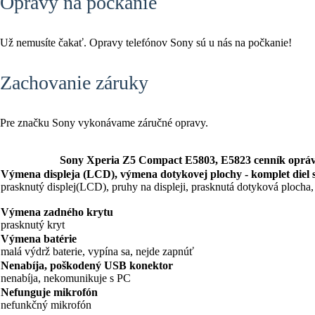
Opravy na počkanie
Už nemusíte čakať. Opravy telefónov Sony sú u nás na počkanie!
Zachovanie záruky
Pre značku Sony vykonávame záručné opravy.
Sony Xperia Z5 Compact E5803, E5823 cenník oprá
Výmena displeja (LCD), výmena dotykovej plochy - komplet diel
prasknutý displej(LCD), pruhy na displeji, prasknutá dotyková plocha, 
Výmena zadného krytu
prasknutý kryt
Výmena batérie
malá výdrž baterie, vypína sa, nejde zapnúť
Nenabíja, poškodený USB konektor
nenabíja, nekomunikuje s PC
Nefunguje mikrofón
nefunkčný mikrofón