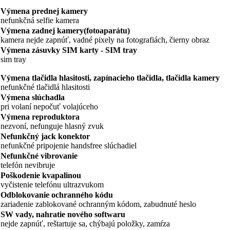
Výmena prednej kamery
nefunkčná selfie kamera
Výmena zadnej kamery(fotoaparátu)
kamera nejde zapnúť, vadné pixely na fotografiách, čierny obraz
Výmena zásuvky SIM karty - SIM tray
sim tray
Výmena tlačidla hlasitosti, zapínacieho tlačidla, tlačidla kamery
nefunkčné tlačidlá hlasitosti
Výmena slúchadla
pri volaní nepočuť volajúceho
Výmena reproduktora
nezvoní, nefunguje hlasný zvuk
Nefunkčný jack konektor
nefunkčné pripojenie handsfree slúchadiel
Nefunkčné vibrovanie
telefón nevibruje
Poškodenie kvapalinou
vyčistenie telefónu ultrazvukom
Odblokovanie ochranného kódu
zariadenie zablokované ochranným kódom, zabudnuté heslo
SW vady, nahratie nového softwaru
nejde zapnúť, reštartuje sa, chýbajú položky, zamŕza