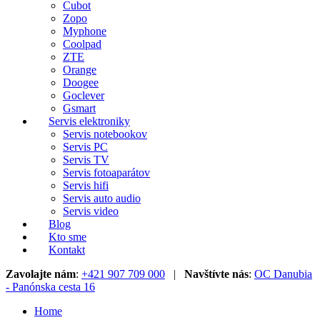
Cubot
Zopo
Myphone
Coolpad
ZTE
Orange
Doogee
Goclever
Gsmart
Servis elektroniky
Servis notebookov
Servis PC
Servis TV
Servis fotoaparátov
Servis hifi
Servis auto audio
Servis video
Blog
Kto sme
Kontakt
Zavolajte nám
:
+421 907 709 000
|
Navštívte nás
:
OC Danubia
- Panónska cesta 16
Home