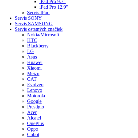
iPad Pro 9.7"
iPad Pro 12.9"
Servis IPod
Servis SONY
Servis SAMSUNG
Servis ostatných značiek
Nokia/Microsoft
HTC
Blackberry
LG
Asus
Huawei
Xiaomi
Meizu
CAT
Evolveo
Lenovo
Motorola
Google
Prestigio
Acer
Alcatel
OnePlus
Oppo
Cubot