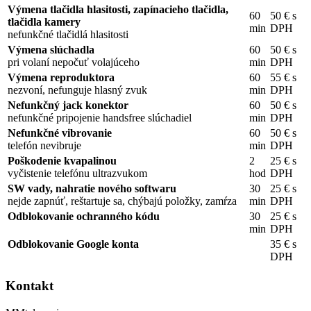
Výmena tlačidla hlasitosti, zapínacieho tlačidla,
60
50 € s
tlačidla kamery
min
DPH
nefunkčné tlačidlá hlasitosti
Výmena slúchadla
60
50 € s
pri volaní nepočuť volajúceho
min
DPH
Výmena reproduktora
60
55 € s
nezvoní, nefunguje hlasný zvuk
min
DPH
Nefunkčný jack konektor
60
50 € s
nefunkčné pripojenie handsfree slúchadiel
min
DPH
Nefunkčné vibrovanie
60
50 € s
telefón nevibruje
min
DPH
Poškodenie kvapalinou
2
25 € s
vyčistenie telefónu ultrazvukom
hod
DPH
SW vady, nahratie nového softwaru
30
25 € s
nejde zapnúť, reštartuje sa, chýbajú položky, zamŕza
min
DPH
Odblokovanie ochranného kódu
30
25 € s
min
DPH
Odblokovanie Google konta
35 € s
DPH
Kontakt