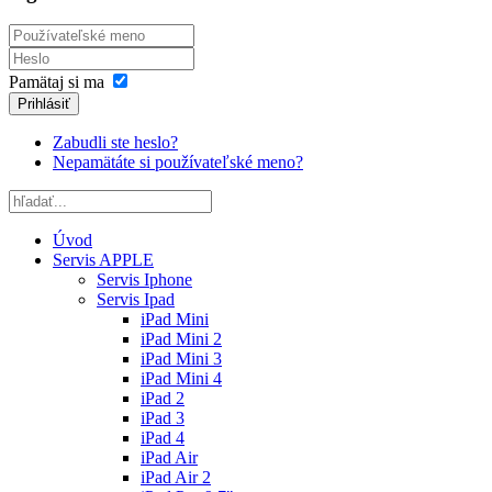
Pamätaj si ma
Prihlásiť
Zabudli ste heslo?
Nepamätáte si používateľské meno?
Úvod
Servis APPLE
Servis Iphone
Servis Ipad
iPad Mini
iPad Mini 2
iPad Mini 3
iPad Mini 4
iPad 2
iPad 3
iPad 4
iPad Air
iPad Air 2