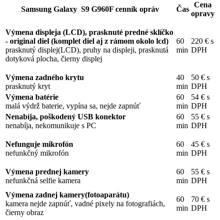
Cena
Samsung Galaxy S9 G960F cenník opráv
Čas
opravy
Výmena displeja (LCD), prasknuté predné sklíčko
- original diel
(komplet diel aj z rámom okolo lcd)
60
220 € s
prasknutý displej(LCD), pruhy na displeji, prasknutá
min
DPH
dotyková plocha, čierny displej
Výmena zadného krytu
40
50 € s
prasknutý kryt
min
DPH
Výmena batérie
60
54 € s
malá výdrž baterie, vypína sa, nejde zapnúť
min
DPH
Nenabíja, poškodený USB konektor
60
55 € s
nenabíja, nekomunikuje s PC
min
DPH
Nefunguje mikrofón
60
45 € s
nefunkčný mikrofón
min
DPH
Výmena prednej kamery
60
55 € s
nefunkčná selfie kamera
min
DPH
Výmena zadnej kamery(fotoaparátu)
60
70 € s
kamera nejde zapnúť, vadné pixely na fotografiách,
min
DPH
čierny obraz