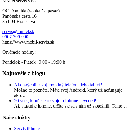
MMtel servis s.r.o.
OC Danubia (vonkajšia pasáž)
Panónska cesta 16
851 04 Bratislava
servis@mmtel.sk
0907 709 000
https://www.mobil-servis.sk
Otváracie hodiny:
Pondelok - Piatok | 9:00 - 19:00 h
Najnovšie z blogu
Ako zrýchliť svoj mobilný telefón alebo tablet?
Možno to poznáte. Máte svoj Android, ktorý už nefunguje
ako…
20 vecí, ktoré ste o svojom Iphone nevedeli!
Ak vlastníte Iphone, určite ste sa s ním už stotožnili. Tento…
Naše služby
Servis iPhone