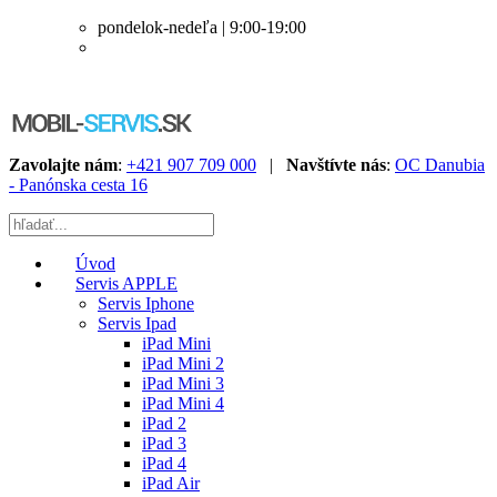
pondelok-nedeľa | 9:00-19:00
Zavolajte nám
:
+421 907 709 000
|
Navštívte nás
:
OC Danubia
- Panónska cesta 16
Úvod
Servis APPLE
Servis Iphone
Servis Ipad
iPad Mini
iPad Mini 2
iPad Mini 3
iPad Mini 4
iPad 2
iPad 3
iPad 4
iPad Air