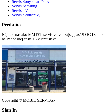
Servis Sony smartfónov
Servis Samsung
Servis TV
Servis elektroniky
Predajňa
Nájdete nás ako MMTEL servis vo vonkajšej pasáži OC Danubia
na Panónskej ceste 16 v Bratislave.
Copyright © MOBIL-SERVIS.sk
Sign In