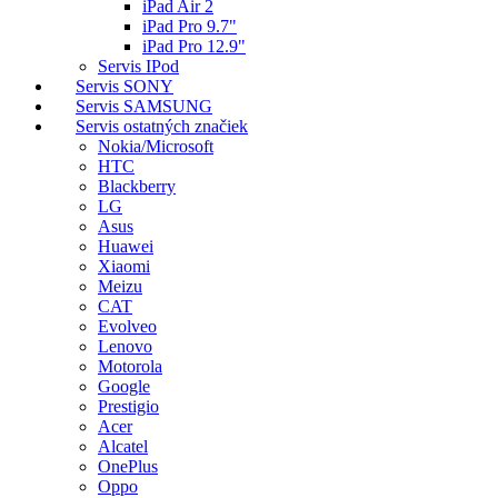
iPad Air 2
iPad Pro 9.7"
iPad Pro 12.9"
Servis IPod
Servis SONY
Servis SAMSUNG
Servis ostatných značiek
Nokia/Microsoft
HTC
Blackberry
LG
Asus
Huawei
Xiaomi
Meizu
CAT
Evolveo
Lenovo
Motorola
Google
Prestigio
Acer
Alcatel
OnePlus
Oppo