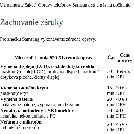
Už nemusíte čakať. Opravy telefónov Samsung sú u nás na počkanie!
Zachovanie záruky
Pre značku Samsung vykonávame záručné opravy.
Cena
Microsoft Lumia 950 XL cenník opráv
Čas
opravy
Výmena displeja (LCD), rozbité dotykové sklo
30
169 € s
prasknutý displej(LCD), pruhy na displeji, prasknutá
min
DPH
dotyková plocha, čierny displej
Výmena zadného krytu
15
30 € s
prasknutý kryt
min
DPH
Výmena batérie
20
40 € s
malá výdrž baterie, vypína sa, nejde zapnúť
min
DPH
Nenabíja, poškodený USB konektor
20
40 € s
nenabíja, nekomunikuje s PC
min
DPH
Nefunguje mikrofón
20
45 € s
nefunkčný mikrofón
min
DPH