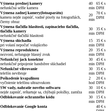
Výmena prednej kamery
40
65 € s
nefunkčná selfie kamera
min
DPH
Výmena zadnej kamery(fotoaparátu)
70 € s
20
kamera nejde zapnúť, vadné pixely na fotografiách,
DPH
min
čierny obraz
Výmena tlačidla hlasitosti, zapínacieho tlačidla,
30
35 € s
tlačidla kamery
min
DPH
nefunkčné tlačidlá hlasitosti
Výmena slúchadla
15
35 € s
pri volaní nepočuť volajúceho
min
DPH
Výmena reproduktora
20
35 € s
nezvoní, nefunguje hlasný zvuk
min
DPH
Nefunkčný jack konektor
30
45 € s
nefunkčné pripojenie handsfree slúchadiel
min
DPH
Nefunkčné vibrovanie
30
35 € s
telefón nevibruje
min
DPH
Poškodenie kvapalinou
2
20 € s
vyčistenie telefónu ultrazvukom
hod
DPH
SW vady, nahratie nového softwaru
30
10 € s
nejde zapnúť, reštartuje sa, chýbajú položky, zamŕza
min
DPH
Odblokovanie ochranného kódu
30
15 € s
min
DPH
Odblokovanie Google konta
40 € s
DPH