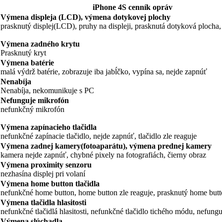
iPhone 4S cenník opráv
Výmena displeja (LCD), výmena dotykovej plochy
prasknutý displej(LCD), pruhy na displeji, prasknutá dotyková plocha, 
Výmena zadného krytu
Prasknutý kryt
Výmena batérie
malá výdrž batérie, zobrazuje iba jabĺčko, vypína sa, nejde zapnúť
Nenabíja
Nenabíja, nekomunikuje s PC
Nefunguje mikrofón
nefunkčný mikrofón
Výmena zapínacieho tlačidla
nefunkčné zapínacie tlačidlo, nejde zapnúť, tlačidlo zle reaguje
Výmena zadnej kamery(fotoaparátu), výmena prednej kamery
kamera nejde zapnúť, chybné pixely na fotografiách, čierny obraz
Výmena proximity senzoru
nezhasína displej pri volaní
Výmena home button tlačidla
nefunkčné home button, home button zle reaguje, prasknutý home but
Výmena tlačidla hlasitosti
nefunkčné tlačidlá hlasitosti, nefunkčné tlačidlo tichého módu, nefung
Výmena slúchadla