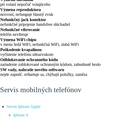
pri volaní nepočuť volajúceho
Výmena reproduktora
nezvoní, nefunguje hlasný zvuk
Nefunkčný jack konektor
nefunkčné pripojenie handsfree slúchadiel
Nefunkčné vibrovanie
telefón nevibruje
Výmena WiFi chipu
v menu šedá WiFi, nefunkčná WiFi, slabá WiFi
Poškodenie kvapalinou
vyčistenie telefónu ultrazvukom
Odblokovanie ochranného kódu
zariadenie zablokované ochranným kódom, zabudnuté heslo
SW vady, nahratie nového softwaru
nejde zapnúť, reštartuje sa, chýbajú položky, zamŕza
Servis mobilných telefónov
Servis Iphone Apple
Iphone 4