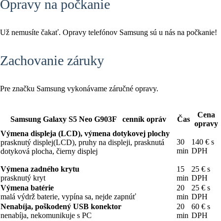
Opravy na počkanie
Už nemusíte čakať. Opravy telefónov Samsung sú u nás na počkanie!
Zachovanie záruky
Pre značku Samsung vykonávame záručné opravy.
Cena
Samsung Galaxy S5 Neo G903F cenník opráv
Čas
opravy
Výmena displeja (LCD), výmena dotykovej plochy
30
140 € s
prasknutý displej(LCD), pruhy na displeji, prasknutá
min
DPH
dotyková plocha, čierny displej
Výmena zadného krytu
15
25 € s
prasknutý kryt
min
DPH
Výmena batérie
20
25 € s
malá výdrž baterie, vypína sa, nejde zapnúť
min
DPH
Nenabíja, poškodený USB konektor
20
60 € s
nenabíja, nekomunikuje s PC
min
DPH