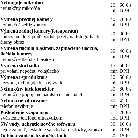
Nefunguje mikrofón
20
60 € s
nefunkčný mikrofón
min
DPH
Výmena prednej kamery
40
70 € s
nefunkčná selfie kamera
min
DPH
Výmena zadnej kamery(fotoaparátu)
20
80 € s
kamera nejde zapnúť, vadné pixely na fotografiách,
min
DPH
čierny obraz
Výmena tlačidla hlasitosti, zapínacieho tlačidla,
30
40 € s
tlačidla kamery
min
DPH
nefunkčné tlačidlá hlasitosti
Výmena slúchadla
15
60 € s
pri volaní nepočuť volajúceho
min
DPH
Výmena reproduktora
20
60 € s
nezvoní, nefunguje hlasný zvuk
min
DPH
Nefunkčný jack konektor
30
60 € s
nefunkčné pripojenie handsfree slúchadiel
min
DPH
Nefunkčné vibrovanie
30
45 € s
telefón nevibruje
min
DPH
Poškodenie kvapalinou
2
20 € s
vyčistenie telefónu ultrazvukom
hod
DPH
SW vady, nahratie nového softwaru
30
10 € s
nejde zapnúť, reštartuje sa, chýbajú položky, zamŕza
min
DPH
Odblokovanie ochranného kódu
30
15 € s