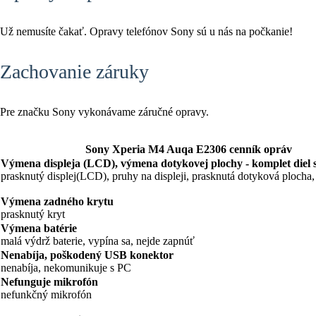
Už nemusíte čakať. Opravy telefónov Sony sú u nás na počkanie!
Zachovanie záruky
Pre značku Sony vykonávame záručné opravy.
Sony Xperia M4 Auqa E2306 cenník opráv
Výmena displeja (LCD), výmena dotykovej plochy - komplet diel
prasknutý displej(LCD), pruhy na displeji, prasknutá dotyková plocha, 
Výmena zadného krytu
prasknutý kryt
Výmena batérie
malá výdrž baterie, vypína sa, nejde zapnúť
Nenabíja, poškodený USB konektor
nenabíja, nekomunikuje s PC
Nefunguje mikrofón
nefunkčný mikrofón