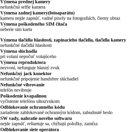
Výmena prednej kamery
nefunkčná selfie kamera
Výmena zadnej kamery(fotoaparátu)
kamera nejde zapnúť, vadné pixely na fotografiách, čierny obraz
Výmena poškodeného SIM čítača
neberie sim kartu
Výmena tlačidla hlasitosti, zapínacieho tlačidla, tlačidla kamery
nefunkčné tlačidlá hlasitosti
Výmena slúchadla
pri volaní nepočuť volajúceho
Výmena reproduktora
nezvoní, nefunguje hlasný zvuk
Nefunkčný jack konektor
nefunkčné pripojenie handsfree slúchadiel
Nefunkčné vibrovanie
telefón nevibruje
Poškodenie kvapalinou
vyčistenie telefónu ultrazvukom
Odblokovanie ochranného kódu
zariadenie zablokované ochranným kódom, zabudnuté heslo
SW vady, nahratie nového softwaru
nejde zapnúť, reštartuje sa, chýbajú položky, zamŕza
Odblokovanie siete operátora