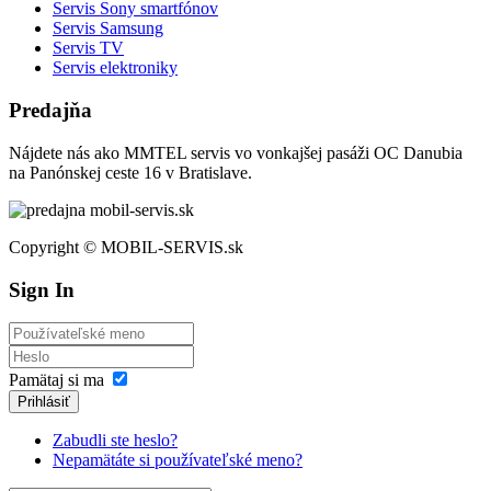
Servis Sony smartfónov
Servis Samsung
Servis TV
Servis elektroniky
Predajňa
Nájdete nás ako MMTEL servis vo vonkajšej pasáži OC Danubia
na Panónskej ceste 16 v Bratislave.
Copyright © MOBIL-SERVIS.sk
Sign In
Pamätaj si ma
Prihlásiť
Zabudli ste heslo?
Nepamätáte si používateľské meno?