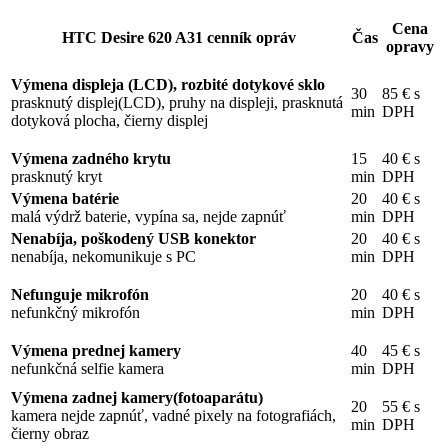
Cena
HTC Desire 620 A31 cenník opráv
Čas
opravy
Výmena displeja (LCD), rozbité dotykové sklo
30
85 € s
prasknutý displej(LCD), pruhy na displeji, prasknutá
min
DPH
dotyková plocha, čierny displej
Výmena zadného krytu
15
40 € s
prasknutý kryt
min
DPH
Výmena batérie
20
40 € s
malá výdrž baterie, vypína sa, nejde zapnúť
min
DPH
Nenabíja, poškodený USB konektor
20
40 € s
nenabíja, nekomunikuje s PC
min
DPH
Nefunguje mikrofón
20
40 € s
nefunkčný mikrofón
min
DPH
Výmena prednej kamery
40
45 € s
nefunkčná selfie kamera
min
DPH
Výmena zadnej kamery(fotoaparátu)
20
55 € s
kamera nejde zapnúť, vadné pixely na fotografiách,
min
DPH
čierny obraz