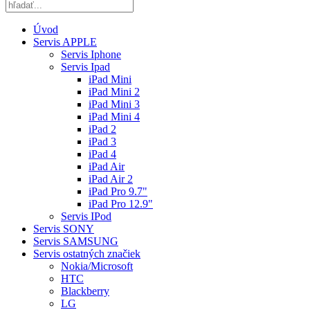
Úvod
Servis APPLE
Servis Iphone
Servis Ipad
iPad Mini
iPad Mini 2
iPad Mini 3
iPad Mini 4
iPad 2
iPad 3
iPad 4
iPad Air
iPad Air 2
iPad Pro 9.7"
iPad Pro 12.9"
Servis IPod
Servis SONY
Servis SAMSUNG
Servis ostatných značiek
Nokia/Microsoft
HTC
Blackberry
LG