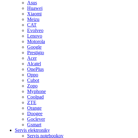
Asus
Huawei
Xiaomi
Meizu
CAT
Evolveo
Lenovo
Motorola
Google
Prestigio
Acer
Alcatel
OnePlus
Oppo
Cubot
Zopo
Myphone
Coolpad
ZTE
Orange
Doogee
Goclever
Gsmart
Servis elektroniky
Servis notebookov