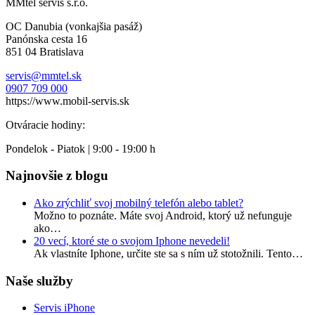
MMtel servis s.r.o.
OC Danubia (vonkajšia pasáž)
Panónska cesta 16
851 04 Bratislava
servis@mmtel.sk
0907 709 000
https://www.mobil-servis.sk
Otváracie hodiny:
Pondelok - Piatok | 9:00 - 19:00 h
Najnovšie z blogu
Ako zrýchliť svoj mobilný telefón alebo tablet?
Možno to poznáte. Máte svoj Android, ktorý už nefunguje
ako…
20 vecí, ktoré ste o svojom Iphone nevedeli!
Ak vlastníte Iphone, určite ste sa s ním už stotožnili. Tento…
Naše služby
Servis iPhone