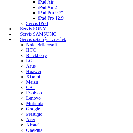
iPad Air
iPad Air 2
iPad Pro 9.7"
iPad Pro 12.9"
Servis IPod
Servis SONY
Servis SAMSUNG
Servis ostatných značiek
Nokia/Microsoft
HTC
Blackberry
LG
Asus
Huawei
Xiaomi
Meizu
CAT
Evolveo
Lenovo
Motorola
Google
Prestigio
Acer
Alcatel
OnePlus