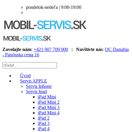
pondelok-nedeľa | 9:00-19:00
Zavolajte nám
:
+421 907 709 000
|
Navštívte nás
:
OC Danubia
- Panónska cesta 16
Úvod
Servis APPLE
Servis Iphone
Servis Ipad
iPad Mini
iPad Mini 2
iPad Mini 3
iPad Mini 4
iPad 2
iPad 3
iPad 4