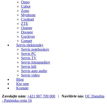
Oppo
Cubot
Zopo
Myphone
Coolpad
ZTE
Orange
Doogee
Goclever
Gsmart
Servis elektroniky
Servis notebookov
Servis PC
Servis TV
Servis fotoaparátov
Servis hifi
Servis auto audio
Servis video
Blog
Kto sme
Kontakt
Zavolajte nám
:
+421 907 709 000
|
Navštívte nás
:
OC Danubia
- Panónska cesta 16