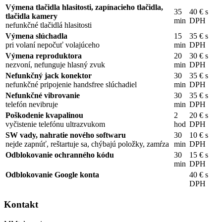
Výmena tlačidla hlasitosti, zapínacieho tlačidla,
35
40 € s
tlačidla kamery
min
DPH
nefunkčné tlačidlá hlasitosti
Výmena slúchadla
15
35 € s
pri volaní nepočuť volajúceho
min
DPH
Výmena reproduktora
20
30 € s
nezvoní, nefunguje hlasný zvuk
min
DPH
Nefunkčný jack konektor
30
35 € s
nefunkčné pripojenie handsfree slúchadiel
min
DPH
Nefunkčné vibrovanie
30
35 € s
telefón nevibruje
min
DPH
Poškodenie kvapalinou
2
20 € s
vyčistenie telefónu ultrazvukom
hod
DPH
SW vady, nahratie nového softwaru
30
10 € s
nejde zapnúť, reštartuje sa, chýbajú položky, zamŕza
min
DPH
Odblokovanie ochranného kódu
30
15 € s
min
DPH
Odblokovanie Google konta
40 € s
DPH
Kontakt