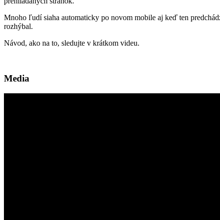
prehliadaných stránok.
Mnoho ľudí siaha automaticky po novom mobile aj keď ten predchádzaj
rozhýbal.
Návod, ako na to, sledujte v krátkom videu.
Media