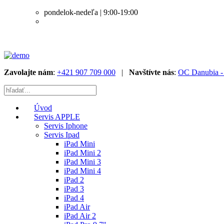
pondelok-nedeľa | 9:00-19:00
Zavolajte nám
:
+421 907 709 000
|
Navštívte nás
:
OC Danubia - 
Úvod
Servis APPLE
Servis Iphone
Servis Ipad
iPad Mini
iPad Mini 2
iPad Mini 3
iPad Mini 4
iPad 2
iPad 3
iPad 4
iPad Air
iPad Air 2