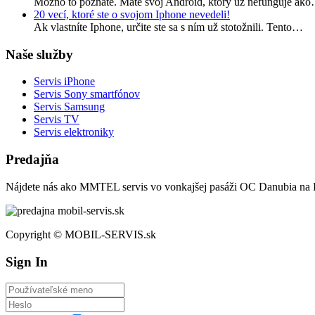
Možno to poznáte. Máte svoj Android, ktorý už nefunguje ak
20 vecí, ktoré ste o svojom Iphone nevedeli!
Ak vlastníte Iphone, určite ste sa s ním už stotožnili. Tento…
Naše služby
Servis iPhone
Servis Sony smartfónov
Servis Samsung
Servis TV
Servis elektroniky
Predajňa
Nájdete nás ako MMTEL servis vo vonkajšej pasáži OC Danubia na P
Copyright © MOBIL-SERVIS.sk
Sign In