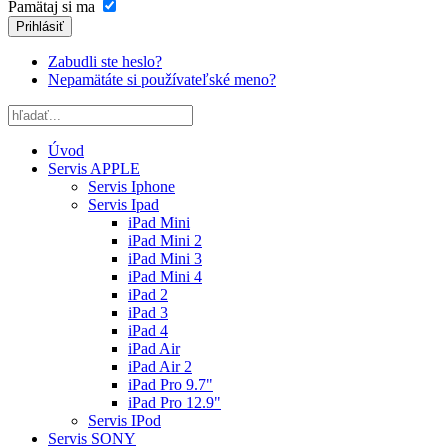
Pamätaj si ma
Prihlásiť
Zabudli ste heslo?
Nepamätáte si používateľské meno?
Úvod
Servis APPLE
Servis Iphone
Servis Ipad
iPad Mini
iPad Mini 2
iPad Mini 3
iPad Mini 4
iPad 2
iPad 3
iPad 4
iPad Air
iPad Air 2
iPad Pro 9.7"
iPad Pro 12.9"
Servis IPod
Servis SONY