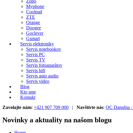
Zopo
Myphone
Coolpad
ZTE
Orange
Doogee
Goclever
Gsmart
Servis elektroniky
Servis notebookov
Servis PC
Servis TV
Servis fotoaparátov
Servis hifi
Servis auto audio
Servis video
Blog
Kto sme
Kontakt
Zavolajte nám
:
+421 907 709 000
|
Navštívte nás
:
OC Danubia - 
Novinky a aktuality na našom blogu
Home