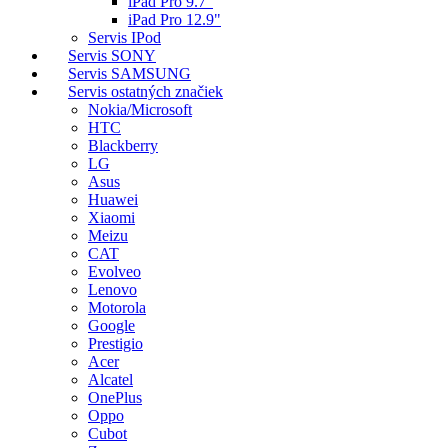
iPad Pro 9.7"
iPad Pro 12.9"
Servis IPod
Servis SONY
Servis SAMSUNG
Servis ostatných značiek
Nokia/Microsoft
HTC
Blackberry
LG
Asus
Huawei
Xiaomi
Meizu
CAT
Evolveo
Lenovo
Motorola
Google
Prestigio
Acer
Alcatel
OnePlus
Oppo
Cubot