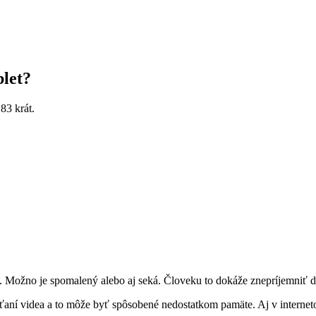
blet?
183
krát.
 Možno je spomalený alebo aj seká. Človeku to dokáže znepríjemniť deň
šťaní videa a to môže byť spôsobené nedostatkom pamäte. Aj v interneto