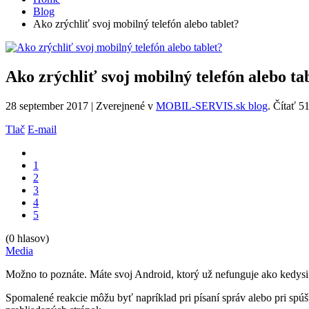
Blog
Ako zrýchliť svoj mobilný telefón alebo tablet?
Ako zrýchliť svoj mobilný telefón alebo ta
28 september 2017 |
Zverejnené v
MOBIL-SERVIS.sk blog
.
Čítať
5
Tlač
E-mail
1
2
3
4
5
(0 hlasov)
Media
Možno to poznáte. Máte svoj Android, ktorý už nefunguje ako kedysi.
Spomalené reakcie môžu byť napríklad pri písaní správ alebo pri spú