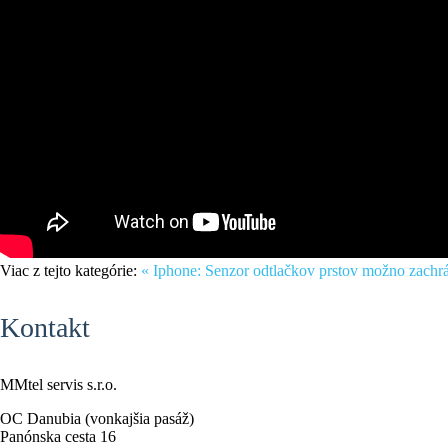
Viac z tejto kategórie:
« Iphone: Senzor odtlačkov prstov možno zachrá
Kontakt
MMtel servis s.r.o.
OC Danubia (vonkajšia pasáž)
Panónska cesta 16