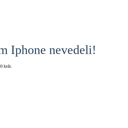
om Iphone nevedeli!
30
krát.