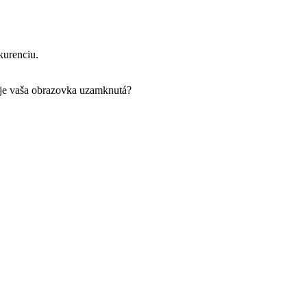
kurenciu.
o aj tajne, počas toho, ako je vaša obrazovka uzamknutá?