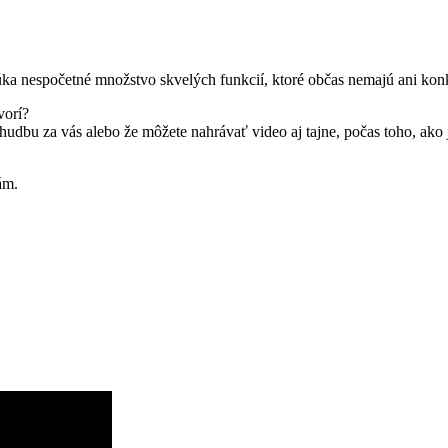
ponúka nespočetné množstvo skvelých funkcií, ktoré občas nemajú ani kon
vorí?
, ktorý vypne hudbu za vás alebo že môžete nahrávať vide
ám.