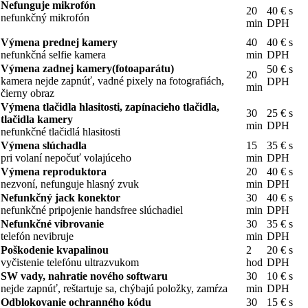
Nefunguje mikrofón
20
40 € s
nefunkčný mikrofón
min
DPH
Výmena prednej kamery
40
40 € s
nefunkčná selfie kamera
min
DPH
Výmena zadnej kamery(fotoaparátu)
50 € s
20
kamera nejde zapnúť, vadné pixely na fotografiách,
DPH
min
čierny obraz
Výmena tlačidla hlasitosti, zapínacieho tlačidla,
30
25 € s
tlačidla kamery
min
DPH
nefunkčné tlačidlá hlasitosti
Výmena slúchadla
15
35 € s
pri volaní nepočuť volajúceho
min
DPH
Výmena reproduktora
20
40 € s
nezvoní, nefunguje hlasný zvuk
min
DPH
Nefunkčný jack konektor
30
40 € s
nefunkčné pripojenie handsfree slúchadiel
min
DPH
Nefunkčné vibrovanie
30
35 € s
telefón nevibruje
min
DPH
Poškodenie kvapalinou
2
20 € s
vyčistenie telefónu ultrazvukom
hod
DPH
SW vady, nahratie nového softwaru
30
10 € s
nejde zapnúť, reštartuje sa, chýbajú položky, zamŕza
min
DPH
Odblokovanie ochranného kódu
30
15 € s