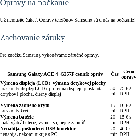
Opravy na počkanie
Už nemusíte čakať. Opravy telefónov Samsung sú u nás na počkanie!
Zachovanie záruky
Pre značku Samsung vykonávame záručné opravy.
Cena
Samsung Galaxy ACE 4 G357F cenník opráv
Čas
opravy
Výmena displeja (LCD), výmena dotykovej plochy
30
75 € s
prasknutý displej(LCD), pruhy na displeji, prasknutá
min
DPH
dotyková plocha, čierny displej
Výmena zadného krytu
15
10 € s
prasknutý kryt
min
DPH
Výmena batérie
20
15 € s
malá výdrž baterie, vypína sa, nejde zapnúť
min
DPH
Nenabíja, poškodený USB konektor
20
40 € s
nenabíja, nekomunikuje s PC
min
DPH